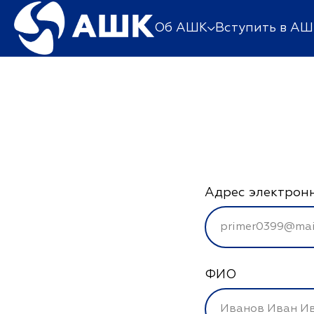
Об АШК
Вступить в АШ
Адрес электрон
ФИО