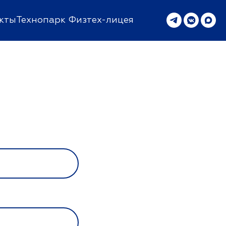
кты
Технопарк Физтех-лицея
я