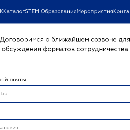
К
Каталог
STEM Образование
Мероприятия
Конта
Оставить заявку
Договоримся о ближайшем созвоне дл
обсуждения форматов сотрудничества
ной почты