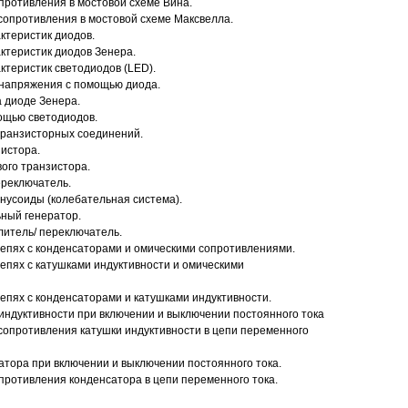
противления в мостовой схеме Вина.
сопротивления в мостовой схеме Максвелла.
ктеристик диодов.
ктеристик диодов Зенера.
ктеристик светодиодов (LED).
напряжения с помощью диода.
 диоде Зенера.
ощью светодиодов.
транзисторных соединений.
истора.
ого транзистора.
ереключатель.
инусоиды (колебательная система).
ьный генератор.
литель/ переключатель.
епях с конденсаторами и омическими сопротивлениями.
епях с катушками индуктивности и омическими
епях с конденсаторами и катушками индуктивности.
индуктивности при включении и выключении постоянного тока
сопротивления катушки индуктивности в цепи переменного
атора при включении и выключении постоянного тока.
противления конденсатора в цепи переменного тока.