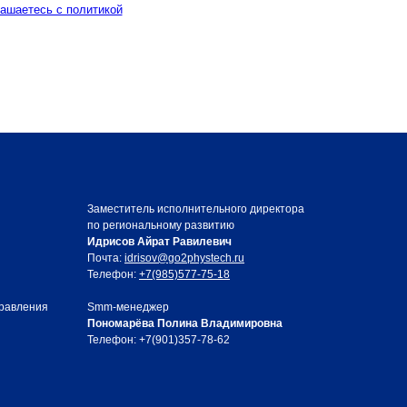
лашаетесь c политикой
Заместитель исполнительного директора
по региональному развитию
Идрисов Айрат Равилевич
Почта:
idrisov@go2phystech.ru
Телефон:
+7(985)577-75-18
правления
Smm-менеджер
Пономарёва Полина Владимировна
Телефон: +7(901)357-78-62