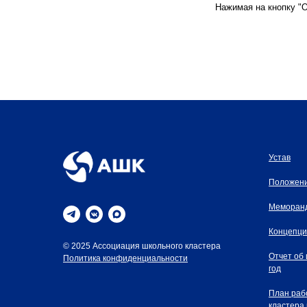
Нажимая на кнопку "О
Устав
Положени
Меморан
Концепци
© 2025 Ассоциация школьного кластера
Отчет об
Политика конфиденциальности
год
План раб
кластера 