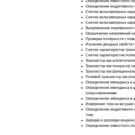
Определение емкостного со
Определение индуктивного 
Снятие вольтамперных хара
Снятие вольтамперных хара
Снятие вольтамперных хара
Выпрямление переменного 
Ограничение напряжений на
Проверка полярности с пом
Изучение диодных свойств 
Снятие характеристик транз
Снятие характеристик полев
Транзистор как усилитель/п
Транзистор как генератор с
Транзистор как функционал
Полевой транзистор как уси
Определение импеданса в ц
Определение импеданса в ц
сопротивлениями
Определение импеданса в ц
Измерение тока на катушке 
Определение индуктивного 
тока.
Зарядка и разрядка конденс
Определение емкостного со