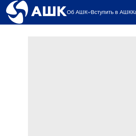
Об АШК
Вступить в АШК
К