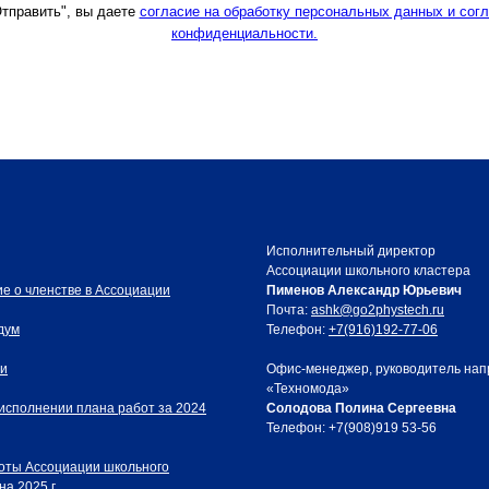
тправить", вы даете
согласие на обработку персональных данных и сог
конфиденциальности.
Исполнительный директор
Ассоциации школьного кластера
е о членстве в Ассоциации
Пименов Александр Юрьевич
Почта:
ashk@go2phystech.ru
дум
Телефон:
+7(916)192-77-06
и
Офис-менеджер, руководитель на
«Техномода»
 исполнении плана работ за 2024
Солодова Полина Сергеевна
Телефон: +7(908)919 53-56
оты Ассоциации школьного
на 2025 г