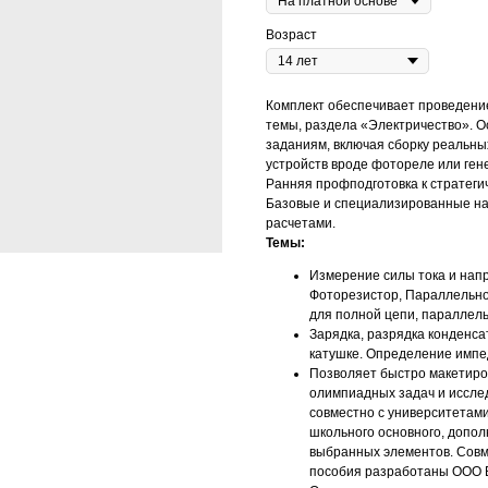
Возраст
Комплект обеспечивает проведени
темы, раздела «Электричество». 
заданиям, включая сборку реальны
устройств вроде фотореле или ген
Ранняя профподготовка к стратеги
Базовые и специализированные на
расчетами.
Темы:
Измерение силы тока и напр
Фоторезистор, Параллельно
для полной цепи, параллел
Зарядка, разрядка конденса
катушке. Определение импе
Позволяет быстро макетиро
олимпиадных задач и иссле
совместно с университетами
школьного основного, допол
выбранных элементов. Совм
пособия разработаны ООО 