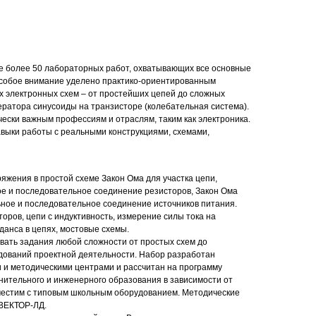
е более 50 лабораторных работ, охватывающих все основные
Особое внимание уделено практико-ориентированным
х электронных схем – от простейших цепей до сложных
ератора синусоиды на транзисторе (колебательная система).
чески важным профессиям и отраслям, таким как электроника.
выки работы с реальными конструкциями, схемами,
яжения в простой схеме Закон Ома для участка цепи,
е и последовательное соединение резисторов, Закон Ома
ьное и последовательное соединение источников питания.
торов, цепи с индуктивность, измерение силы тока на
данса в цепях, мостовые схемы.
вать задания любой сложности от простых схем до
дований проектной деятельности. Набор разработан
 и методическими центрами и рассчитан на программу
нительного и инженерного образования в зависимости от
естим с типовым школьным оборудованием. Методические
ВЕКТОР-ЛД.