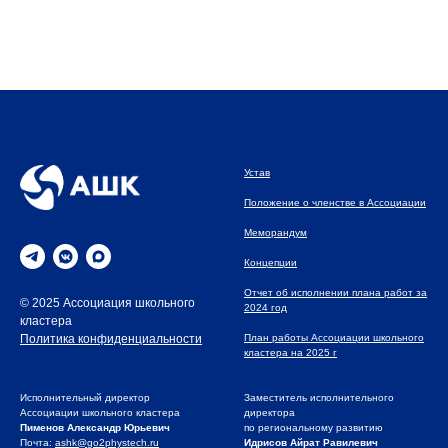
Устав
Положение о членстве в Ассоциации
Меморандум
Концепции
Отчет об исполнении плана работ за
© 2025 Ассоциация школьного
2024 год
кластера
План работы Ассоциации школьного
Политика конфиденциальности
кластера на 2025 г
Исполнительный директор
Заместитель исполнительного
Ассоциации школьного кластера
директора
Пименов Александр Юрьевич
по региональному развитию
Почта:
ashk@go2phystech.ru
Идрисов Айрат Равилевич