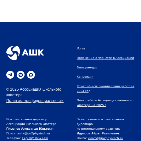
Устав
Положение о членстве в Ассоциации
Меморандум
Концепции
Отчет об исполнении плана работ за
© 2025 Ассоциация школьного
2024 год
кластера
План работы Ассоциации школьного
Политика конфиденциальности
кластера на 2025 г
Исполнительный директор
Заместитель исполнительного
Ассоциации школьного кластера
директора
Пименов Александр Юрьевич
по региональному развитию
Почта:
ashk@go2phystech.ru
Идрисов Айрат Равилевич
Телефон:
+7(916)192-77-06
Почта:
idrisov@go2phystech.ru