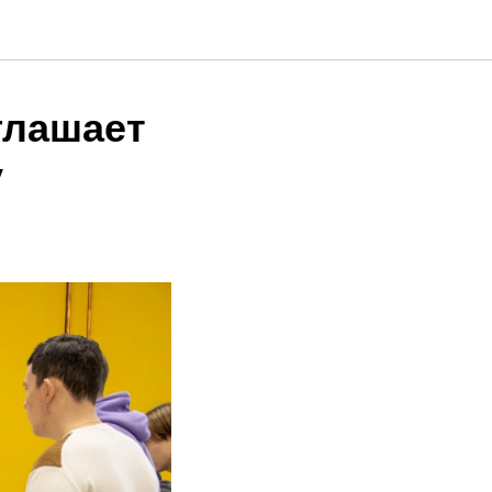
глашает
у