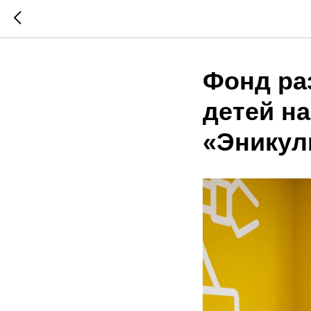
Фонд ра
детей н
«Эникул