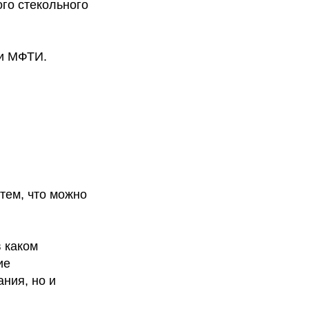
го стекольного
ми МФТИ.
тем, что можно
в каком
ие
ния, но и